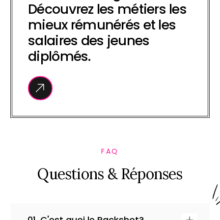
Découvrez les métiers les
mieux rémunérés et les
salaires des jeunes
diplômés.
FAQ
Q
u
e
s
t
i
o
n
s
&
R
é
p
o
n
s
e
s
01. C'est quoi le Packshot?