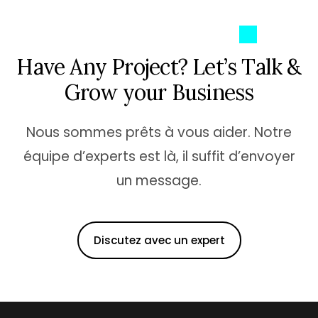
H
a
v
e
A
n
y
P
r
o
j
e
c
t
?
L
e
t
’
s
T
a
l
k
&
G
r
o
w
y
o
u
r
B
u
s
i
n
e
s
s
Nous sommes prêts à vous aider. Notre
équipe d’experts est là, il suffit d’envoyer
un message.
Discutez avec un expert