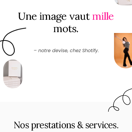
U
n
e
i
m
a
g
e
v
a
u
t
m
i
l
l
e
m
o
t
s
.
– notre devise, chez Shotify.
N
o
s
p
r
e
s
t
a
t
i
o
n
s
&
s
e
r
v
i
c
e
s
.