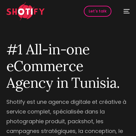
Let's talk
#
1
A
l
l
-
i
n
-
o
n
e
e
C
o
m
m
e
r
c
e
A
g
e
n
c
y
i
n
T
u
n
i
s
i
a
.
HOT
Shotify est une agence digitale et créative à
service complet, spécialisée dans la
photographie produit, packshot, les
campagnes stratégiques, la conception, le