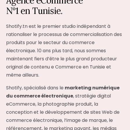
A
g
e
n
c
e
e
C
o
m
m
e
r
c
e
N
°
1
e
n
T
u
n
i
s
i
e
.
Shotify.tn est le premier studio indépendant à
rationaliser le processus de commercialisation des
produits pour le secteur du commerce
électronique. 10 ans plus tard, nous sommes
maintenant fiers d’être le plus grand producteur
original de contenu e Commerce en Tunisie et
même ailleurs.
Shotify, spécialisé dans le
marketing numérique
du commerce électronique
, stratégie digital
eCommerce, la photographie produit, la
conception et le développement de sites Web de
commerce électronique, l’image de marque, le
référencement, le marketing payant, les médias