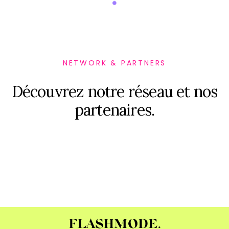
NETWORK & PARTNERS
D
é
c
o
u
v
r
e
z
n
o
t
r
e
r
é
s
e
a
u
e
t
n
o
s
p
a
r
t
e
n
a
i
r
e
s
.