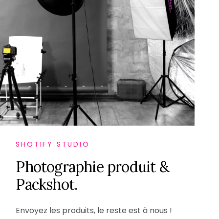
SHOTIFY STUDIO
P
h
o
t
o
g
r
a
p
h
i
e
p
r
o
d
u
i
t
&
P
a
c
k
s
h
o
t
.
Envoyez les produits, le reste est à nous !