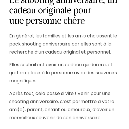
c
a
d
e
a
u
o
r
i
g
i
n
a
l
e
p
o
u
r
u
n
e
p
e
r
s
o
n
n
e
c
h
è
r
e
En général, les familles et les amis choisissent le
pack shooting anniversaire car elles sont à la
recherche d’un cadeau original et personnel.
Elles souhaitent avoir un cadeau qui durera, et
qui fera plaisir à la personne avec des souvenirs
magnifiques.
Après tout, cela passe si vite ! Venir pour une
shooting anniversaire, c’est permettre à votre
ami(e), parent, enfant ou amoureux, d’avoir un
merveilleux souvenir de son anniversaire.