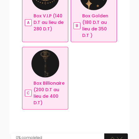
Box V.I.P (140
Box Golden
D.T au lieu de
(180 D.T au
A
B
280 D.T)
lieu de 350
D.T )
Box Billionaire
(200 D.T au
C
lieu de 400
D.T)
0% completed