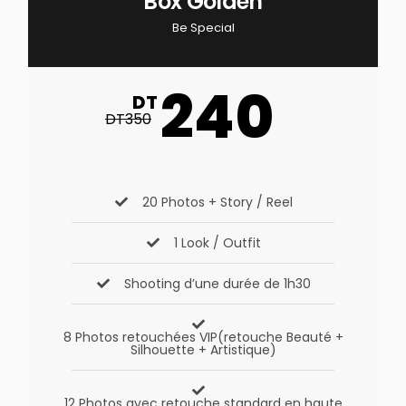
Box Golden
Be Special
240
DT
DT350
20 Photos + Story / Reel
1 Look / Outfit
Shooting d’une durée de 1h30
8 Photos retouchées VIP(retouche Beauté +
Silhouette + Artistique)
12 Photos avec retouche standard en haute