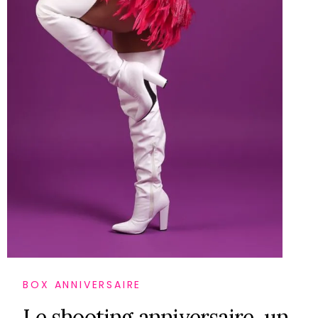
BOX ANNIVERSAIRE
L
e
s
h
o
o
t
i
n
g
a
n
n
i
v
e
r
s
a
i
r
e
,
u
n