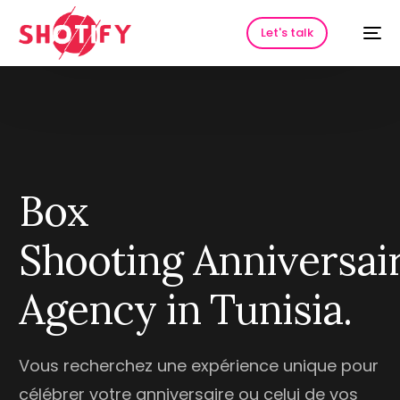
Let's talk
B
o
x
S
h
o
o
t
i
n
g
A
n
n
i
v
e
r
s
a
i
HOT
A
g
e
n
c
y
i
n
T
u
n
i
s
i
a
.
Vous recherchez une expérience unique pour
célébrer votre anniversaire ou celui de vos