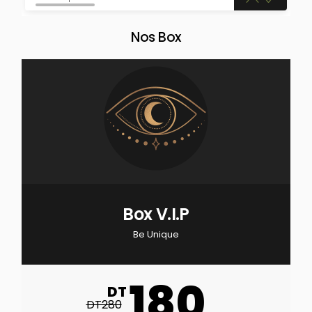
Nos Box
Box V.I.P
Be Unique
180
DT
DT280