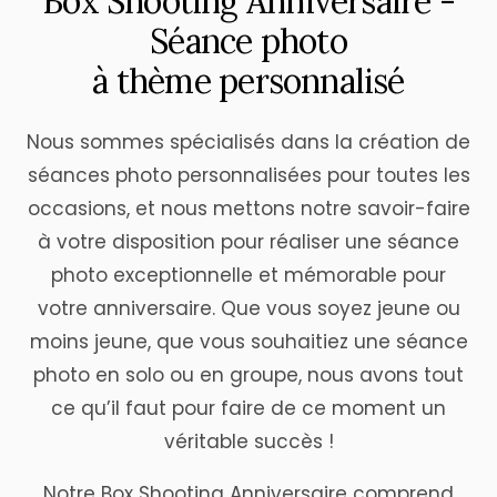
B
o
x
S
h
o
o
t
i
n
g
A
n
n
i
v
e
r
s
a
i
r
e
-
S
é
a
n
c
e
p
h
o
t
o
à
t
h
è
m
e
p
e
r
s
o
n
n
a
l
i
s
é
Nous sommes spécialisés dans la création de
séances photo personnalisées pour toutes les
occasions, et nous mettons notre savoir-faire
à votre disposition pour réaliser une séance
photo exceptionnelle et mémorable pour
votre anniversaire. Que vous soyez jeune ou
moins jeune, que vous souhaitiez une séance
photo en solo ou en groupe, nous avons tout
ce qu’il faut pour faire de ce moment un
véritable succès !
Notre Box Shooting Anniversaire comprend