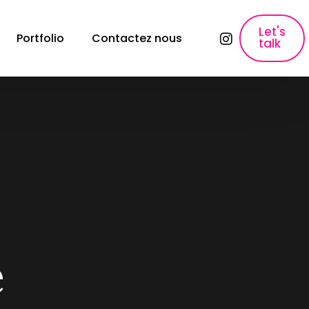
Let's
Portfolio
Contactez nous
talk
lyses
SEO, Content Marketing & Publicité
E-commerce SEO
Référencement pour les sites e-commerce
ons
Création de contenu
Création de contenu &#038; Content 
Marketing.
Copywriting fiche produit
Rédaction des fiches produits qui font 
vendre.
é
Paid Ads & Performance Media
Maximiser vos performances : Google Ads, 
Facebook Ads &#038; Instagram.
e