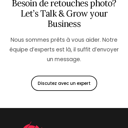
B
e
s
o
i
n
d
e
r
e
t
o
u
c
h
e
s
p
h
o
t
o
?
L
e
t
’
s
T
a
l
k
&
G
r
o
w
y
o
u
r
B
u
s
i
n
e
s
s
Nous sommes prêts à vous aider. Notre
équipe d’experts est là, il suffit d’envoyer
un message.
Discutez avec un expert