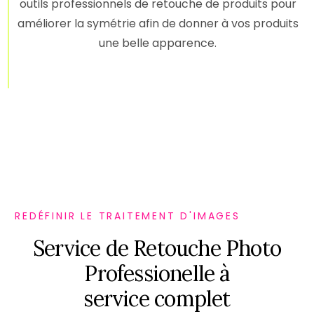
outils professionnels de retouche de produits pour
améliorer la symétrie afin de donner à vos produits
une belle apparence.
REDÉFINIR LE TRAITEMENT D'IMAGES
S
e
r
v
i
c
e
d
e
R
e
t
o
u
c
h
e
P
h
o
t
o
P
r
o
f
e
s
s
i
o
n
e
l
l
e
à
s
e
r
v
i
c
e
c
o
m
p
l
e
t