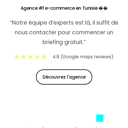
A
g
e
n
c
e
#
1
e
-
c
o
m
m
e
r
c
e
e
n
T
u
n
i
s
i
e


“Notre équipe d’experts est là, il suffit de
nous contacter pour commencer un
briefing gratuit.”
4.8 (Google maps reviews)
Découvrez l'agence