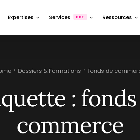
Expertises
Services
Ressources
HOT
Département Photographie Produit & Packshot
Production
Dossiers & Ana
Département SEO, Content Marketing & Publicité
FAQ
Photographie de produit
Packshot e-commerce
Département stratégie & Consulting
Hub & Formati
ome
Dossiers & Formations
fonds de commer
Retouche & Post-production
Photographie
Product &#038; image retouching
iquette :
fonds
eCommerce
Location Studio
Photography studio rental
Shooting photo
commerce
Photographie &#038; Studio
Box Shooting Anniversaire
Séance Photo anniversaire à thèm