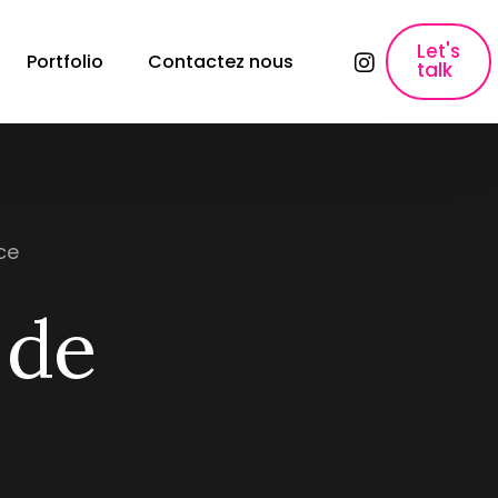
Let's
Portfolio
Contactez nous
talk
lyses
SEO, Content Marketing & Publicité
E-commerce SEO
Référencement pour les sites e-commerce
ons
ce
Création de contenu
Création de contenu &#038; Content 
 de
Marketing.
Copywriting fiche produit
Rédaction des fiches produits qui font 
vendre.
Paid Ads & Performance Media
Maximiser vos performances : Google Ads, 
Facebook Ads &#038; Instagram.
e