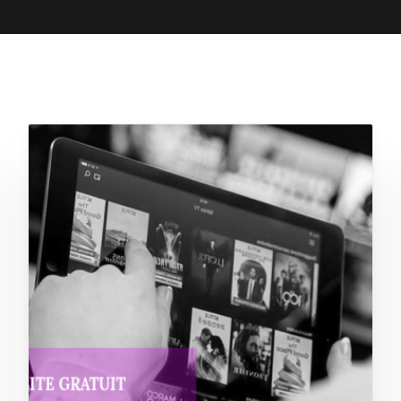
Box Shooting Graduation Par
Séance photo Remise de Diplôme
Box Shooting Maman & Moi
Séance Photo à Thème Fête Des 
Mères