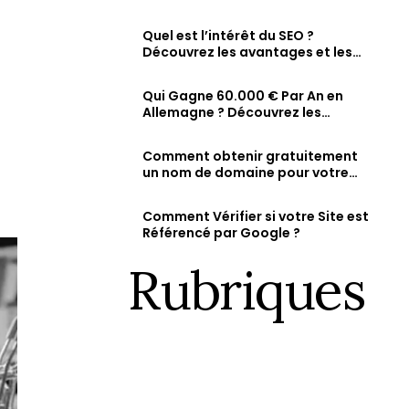
comment vérifier et augmenter
Fiche d’établissement Google & Maps
ty
sa visibilité en ligne
Soyez visible sur Google, Attirez des clients 
Quel est l’intérêt du SEO ?
dans la recherche et sur Maps.
Découvrez les avantages et les
résultats attendus d’une
stratégie SEO bien optimisée
Qui Gagne 60.000 € Par An en
Allemagne ? Découvrez les
métiers les mieux rémunérés et
les salaires des jeunes diplômés.
Comment obtenir gratuitement
un nom de domaine pour votre
site web ?
Comment Vérifier si votre Site est
Référencé par Google ?
Rubriques