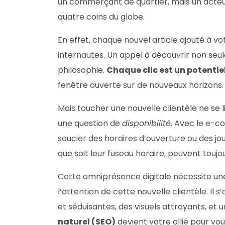
un commerçant de quartier, mais un acte
quatre coins du globe.
En effet, chaque nouvel article ajouté à vo
internautes. Un appel à découvrir non seu
philosophie.
Chaque clic est un potentiel
fenêtre ouverte sur de nouveaux horizons.
Mais toucher une nouvelle clientèle ne se li
une question de
disponibilité
. Avec le e-
soucier des horaires d’ouverture ou des jour
que soit leur fuseau horaire, peuvent toujou
Cette omniprésence digitale nécessite un
l’attention de cette nouvelle clientèle. Il s
et séduisantes, des visuels attrayants, et u
naturel (SEO)
devient votre allié pour vous