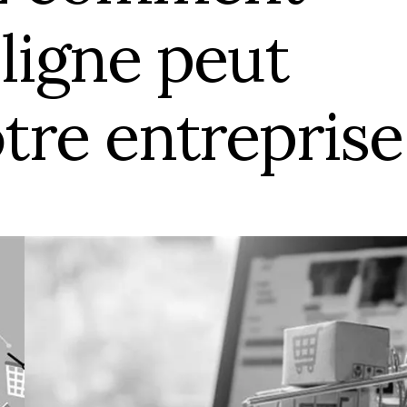
Box Shooting Graduation Par
ligne peut
Séance photo Remise de Diplôme
Box Shooting Maman & Moi
Séance Photo à Thème Fête Des 
Mères
tre entreprise