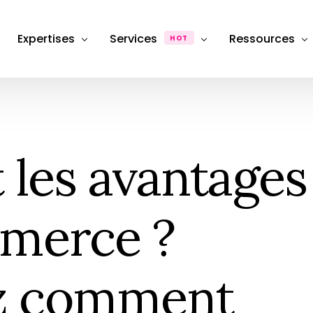
Expertises
Services
Ressources
HOT
Département Photographie Produit & Packshot
Production
Dossiers & Ana
Département SEO, Content Marketing & Publicité
FAQ
Photographie de produit
Packshot e-commerce
 les avantages
Département stratégie & Consulting
Hub & Formati
Retouche & Post-production
Photographie
Product &#038; image retouching
eCommerce
Location Studio
mmerce ?
Photography studio rental
Shooting photo
Photographie &#038; Studio
z comment
Box Shooting Anniversaire
Séance Photo anniversaire à thèm