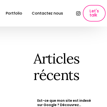
Let's
Portfolio
Contactez nous
talk
lyses
SEO, Content Marketing & Publicité
E-commerce SEO
Référencement pour les sites e-commerce
Articles
ons
Création de contenu
Création de contenu &#038; Content 
récents
Marketing.
Copywriting fiche produit
Rédaction des fiches produits qui font 
vendre.
Paid Ads & Performance Media
Maximiser vos performances : Google Ads, 
Est-ce que mon site est indexé
Facebook Ads &#038; Instagram.
e
sur Google ? Découvrez