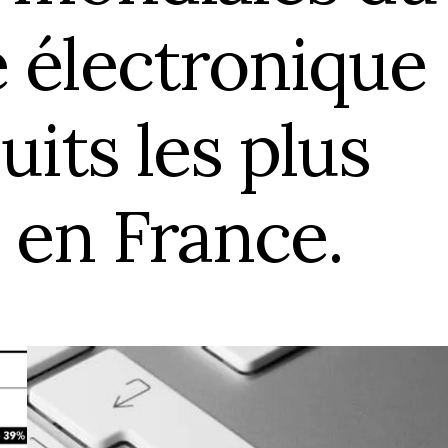
Box Shooting Graduation Par
électronique
Séance photo Remise de Diplôme
Box Shooting Maman & Moi
Séance Photo à Thème Fête Des 
Mères
uits les plus
 en France.