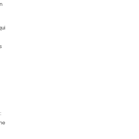
on
qui
s
:
une