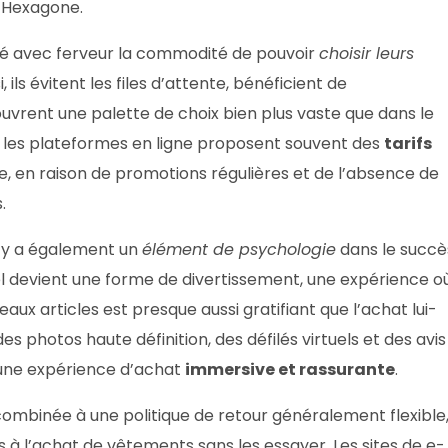
’Hexagone.
é avec ferveur la commodité de pouvoir
choisir leurs
, ils évitent les files d’attente, bénéficient de
rent une palette de choix bien plus vaste que dans le
, les plateformes en ligne proposent souvent des
tarifs
, en raison de promotions régulières et de l’absence de
.
l y a également un
élément de psychologie
dans le succè
el devient une forme de divertissement, une expérience o
aux articles est presque aussi gratifiant que l’achat lui-
photos haute définition, des défilés virtuels et des avis
 une expérience d’achat
immersive et rassurante
.
s, combinée à une politique de retour généralement flexible,
s à l’achat de vêtements sans les essayer. Les sites de e-