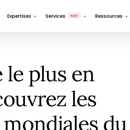
Expertises
Services
Ressources
HOT
Département Photographie Produit & Packshot
Production
Dossiers & Ana
Département SEO, Content Marketing & Publicité
FAQ
Photographie de produit
Packshot e-commerce
 le plus en
Département stratégie & Consulting
Hub & Formati
Retouche & Post-production
Photographie
Product &#038; image retouching
eCommerce
Location Studio
couvrez les
Photography studio rental
Shooting photo
Photographie &#038; Studio
 mondiales du
Box Shooting Anniversaire
Séance Photo anniversaire à thèm