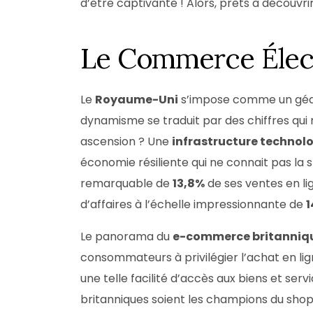
d’être captivante ! Alors, prêts à découvrir
Le Commerce Élec
Le
Royaume-Uni
s’impose comme un géant
dynamisme se traduit par des chiffres qui 
ascension ? Une
infrastructure technol
économie résiliente qui ne connait pas la 
remarquable de
13,8%
de ses ventes en li
d’affaires à l’échelle impressionnante de
1
Le panorama du
e-commerce britanniq
consommateurs à privilégier l’achat en ligne
une telle facilité d’accès aux biens et ser
britanniques soient les champions du shopp