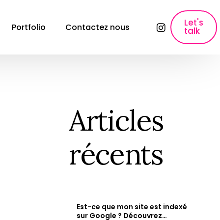
Let's
Portfolio
Contactez nous
talk
lyses
SEO, Content Marketing & Publicité
E-commerce SEO
Référencement pour les sites e-commerce
Articles
ons
Création de contenu
Création de contenu &#038; Content 
récents
Marketing.
Copywriting fiche produit
Rédaction des fiches produits qui font 
vendre.
Paid Ads & Performance Media
Maximiser vos performances : Google Ads, 
Est-ce que mon site est indexé
Facebook Ads &#038; Instagram.
e
sur Google ? Découvrez