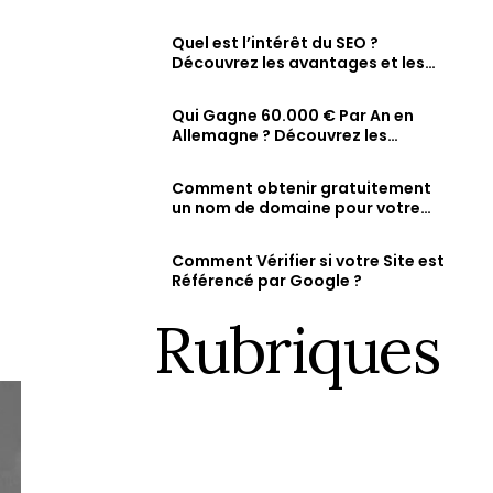
comment vérifier et augmenter
Fiche d’établissement Google & Maps
ty
sa visibilité en ligne
Soyez visible sur Google, Attirez des clients 
Quel est l’intérêt du SEO ?
dans la recherche et sur Maps.
Découvrez les avantages et les
résultats attendus d’une
stratégie SEO bien optimisée
Qui Gagne 60.000 € Par An en
Allemagne ? Découvrez les
métiers les mieux rémunérés et
les salaires des jeunes diplômés.
Comment obtenir gratuitement
un nom de domaine pour votre
site web ?
Comment Vérifier si votre Site est
Référencé par Google ?
Rubriques