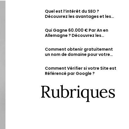
comment vérifier et augmenter
Fiche d’établissement Google & Maps
ty
sa visibilité en ligne
Soyez visible sur Google, Attirez des clients 
Quel est l’intérêt du SEO ?
dans la recherche et sur Maps.
Découvrez les avantages et les
résultats attendus d’une
stratégie SEO bien optimisée
Qui Gagne 60.000 € Par An en
Allemagne ? Découvrez les
métiers les mieux rémunérés et
les salaires des jeunes diplômés.
Comment obtenir gratuitement
un nom de domaine pour votre
site web ?
Comment Vérifier si votre Site est
Référencé par Google ?
Rubriques