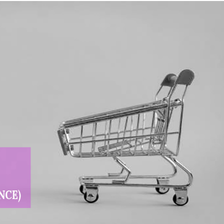
Box Shooting Graduation Par
Séance photo Remise de Diplôme
Box Shooting Maman & Moi
Séance Photo à Thème Fête Des 
Mères