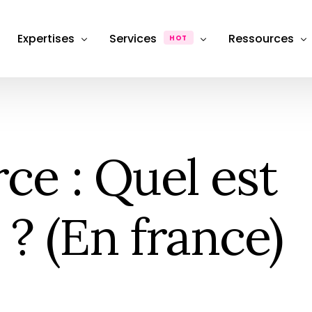
Expertises
Services
Ressources
HOT
Département Photographie Produit & Packshot
Production
Dossiers & Ana
Département SEO, Content Marketing & Publicité
FAQ
Photographie de produit
Packshot e-commerce
e : Quel est
Département stratégie & Consulting
Hub & Formati
Retouche & Post-production
Photographie
Product &#038; image retouching
eCommerce
Location Studio
 ? (En france)
Photography studio rental
Shooting photo
Photographie &#038; Studio
Box Shooting Anniversaire
Séance Photo anniversaire à thèm