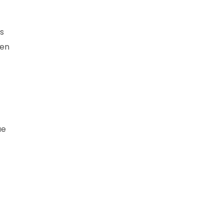
s
 en
ue