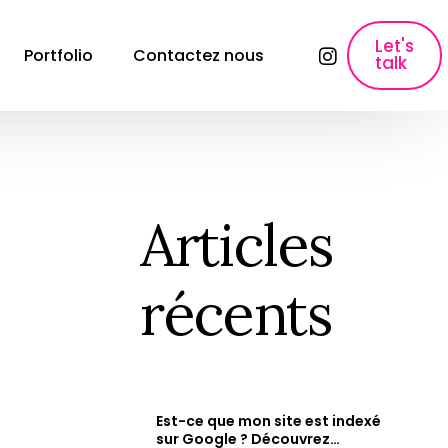
Let's
Portfolio
Contactez nous
talk
lyses
SEO, Content Marketing & Publicité
E-commerce SEO
Référencement pour les sites e-commerce
Articles
ons
Création de contenu
Création de contenu &#038; Content 
récents
Marketing.
Copywriting fiche produit
Rédaction des fiches produits qui font 
vendre.
Paid Ads & Performance Media
Maximiser vos performances : Google Ads, 
Est-ce que mon site est indexé
Facebook Ads &#038; Instagram.
e
sur Google ? Découvrez