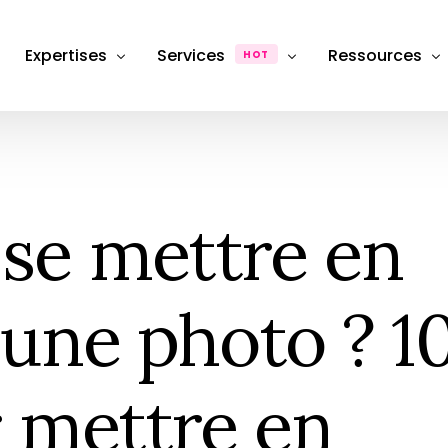
Expertises
Services
Ressources
HOT
Département Photographie Produit & Packshot
Production
Dossiers & Ana
Département SEO, Content Marketing & Publicité
FAQ
Photographie de produit
Packshot e-commerce
e mettre en
Département stratégie & Consulting
Hub & Formati
Retouche & Post-production
Photographie
Product &#038; image retouching
eCommerce
Location Studio
 une photo ? 1
Photography studio rental
Shooting photo
Photographie &#038; Studio
 mettre en
Box Shooting Anniversaire
Séance Photo anniversaire à thèm