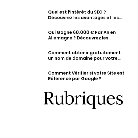
comment vérifier et augmenter
Fiche d’établissement Google & Maps
ty
sa visibilité en ligne
Soyez visible sur Google, Attirez des clients 
Quel est l’intérêt du SEO ?
dans la recherche et sur Maps.
Découvrez les avantages et les
résultats attendus d’une
stratégie SEO bien optimisée
Qui Gagne 60.000 € Par An en
Allemagne ? Découvrez les
métiers les mieux rémunérés et
les salaires des jeunes diplômés.
Comment obtenir gratuitement
un nom de domaine pour votre
site web ?
Comment Vérifier si votre Site est
Référencé par Google ?
Rubriques