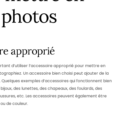
Box Shooting Graduation Par
 photos
Séance photo Remise de Diplôme
Box Shooting Maman & Moi
Séance Photo à Thème Fête Des 
Mères
oire approprié
rtant d’utiliser l’accessoire approprié pour mettre en
tographiez. Un accessoire bien choisi peut ajouter de la
. Quelques exemples d’accessoires qui fonctionnent bien
ijoux, des lunettes, des chapeaux, des foulards, des
ussures, etc. Les accessoires peuvent également être
 ou de couleur.