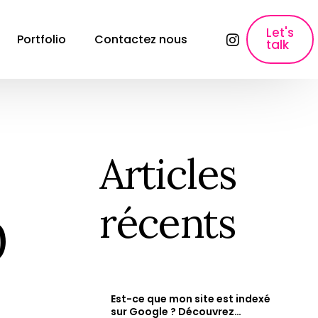
Let's
Portfolio
Contactez nous
talk
lyses
SEO, Content Marketing & Publicité
E-commerce SEO
Référencement pour les sites e-commerce
Articles
ons
Création de contenu
Création de contenu &#038; Content 
récents
Marketing.
0
Copywriting fiche produit
Rédaction des fiches produits qui font 
vendre.
Paid Ads & Performance Media
Maximiser vos performances : Google Ads, 
Est-ce que mon site est indexé
Facebook Ads &#038; Instagram.
e
sur Google ? Découvrez