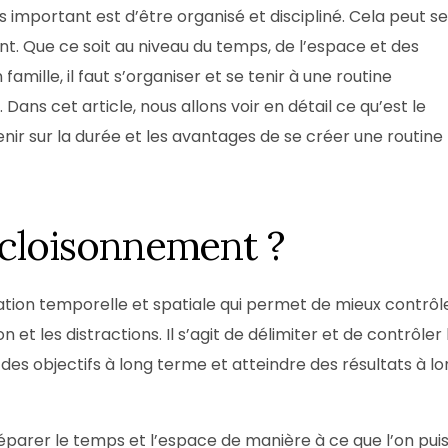
us important est d’être organisé et discipliné. Cela peut se
Box Shooting Graduation Par
Séance photo Remise de Diplôme
t. Que ce soit au niveau du temps, de l’espace et des
Box Shooting Maman & Moi
amille, il faut s’organiser et se tenir à une routine
Séance Photo à Thème Fête Des 
 Dans cet article, nous allons voir en détail ce qu’est le
Mères
r sur la durée et les avantages de se créer une routine
e cloisonnement ?
tion temporelle et spatiale qui permet de mieux contrôl
et les distractions. Il s’agit de délimiter et de contrôler 
es objectifs à long terme et atteindre des résultats à l
éparer le temps et l’espace de manière à ce que l’on pui