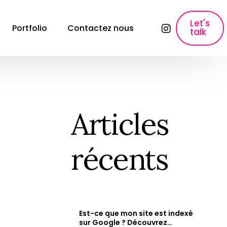
Let's
Portfolio
Contactez nous
talk
lyses
SEO, Content Marketing & Publicité
E-commerce SEO
Référencement pour les sites e-commerce
Articles
ons
Création de contenu
Création de contenu &#038; Content 
récents
Marketing.
Copywriting fiche produit
Rédaction des fiches produits qui font 
vendre.
Paid Ads & Performance Media
Maximiser vos performances : Google Ads, 
Est-ce que mon site est indexé
Facebook Ads &#038; Instagram.
e
sur Google ? Découvrez