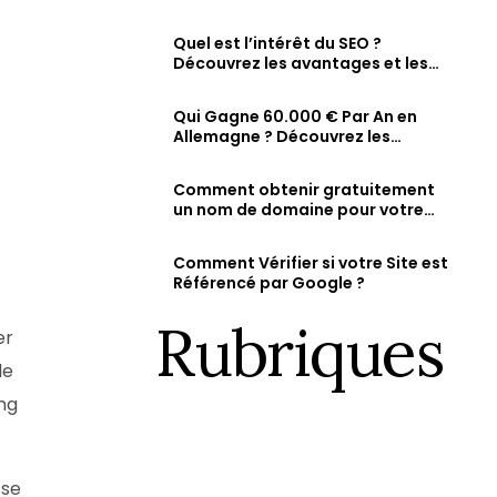
comment vérifier et augmenter
Fiche d’établissement Google & Maps
ty
sa visibilité en ligne
Soyez visible sur Google, Attirez des clients 
Quel est l’intérêt du SEO ?
dans la recherche et sur Maps.
Découvrez les avantages et les
résultats attendus d’une
stratégie SEO bien optimisée
Qui Gagne 60.000 € Par An en
Allemagne ? Découvrez les
métiers les mieux rémunérés et
les salaires des jeunes diplômés.
Comment obtenir gratuitement
un nom de domaine pour votre
site web ?
Comment Vérifier si votre Site est
Référencé par Google ?
Rubriques
er
le
ong
sse