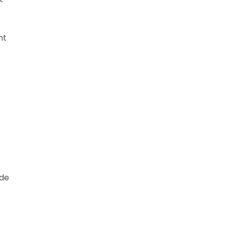
nt
 de