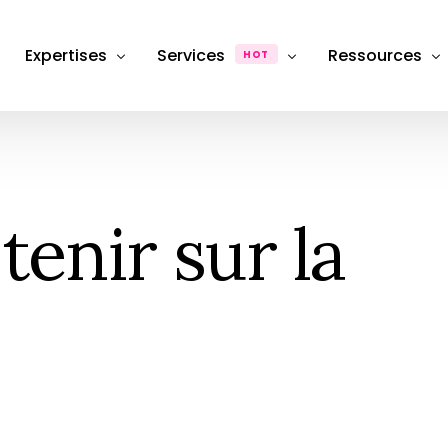
Expertises
Services
Ressources
HOT
Département Photographie Produit & Packshot
Production
Dossiers & Ana
Département SEO, Content Marketing & Publicité
FAQ
Photographie de produit
Packshot e-commerce
enir sur la
Département stratégie & Consulting
Hub & Formati
Retouche & Post-production
Photographie
Product &#038; image retouching
eCommerce
Location Studio
Photography studio rental
Shooting photo
Photographie &#038; Studio
Box Shooting Anniversaire
Séance Photo anniversaire à thèm