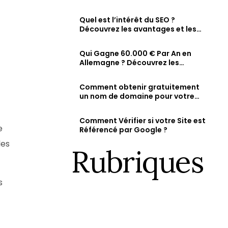
comment vérifier et augmenter
Fiche d’établissement Google & Maps
ty
sa visibilité en ligne
Soyez visible sur Google, Attirez des clients 
Quel est l’intérêt du SEO ?
dans la recherche et sur Maps.
Découvrez les avantages et les
résultats attendus d’une
stratégie SEO bien optimisée
Qui Gagne 60.000 € Par An en
Allemagne ? Découvrez les
métiers les mieux rémunérés et
les salaires des jeunes diplômés.
Comment obtenir gratuitement
un nom de domaine pour votre
site web ?
Comment Vérifier si votre Site est
e
Référencé par Google ?
les
Rubriques
s