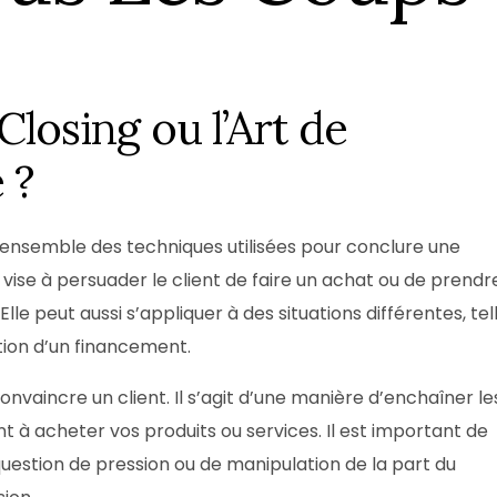
Box Shooting Graduation Par
Séance photo Remise de Diplôme
Box Shooting Maman & Moi
Séance Photo à Thème Fête Des 
Closing ou l’Art de
Mères
 ?
 l’ensemble des techniques utilisées pour conclure une
se à persuader le client de faire un achat ou de prendr
lle peut aussi s’appliquer à des situations différentes, tel
tion d’un financement.
onvaincre un client. Il s’agit d’une manière d’enchaîner le
ent à acheter vos produits ou services. Il est important de
uestion de pression ou de manipulation de la part du