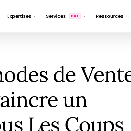
Expertises
Services
Ressources
HOT
Département Photographie Produit & Packshot
Production
Dossiers & Ana
Département SEO, Content Marketing & Publicité
FAQ
Photographie de produit
Packshot e-commerce
hodes de Vent
Département stratégie & Consulting
Hub & Formati
Retouche & Post-production
Photographie
Product &#038; image retouching
eCommerce
Location Studio
aincre un
Photography studio rental
Shooting photo
Photographie &#038; Studio
ous Les Coups
Box Shooting Anniversaire
Séance Photo anniversaire à thèm