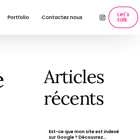
Let's
Portfolio
Contactez nous
talk
lyses
SEO, Content Marketing & Publicité
E-commerce SEO
Référencement pour les sites e-commerce
e
Articles
ons
Création de contenu
Création de contenu &#038; Content 
récents
Marketing.
Copywriting fiche produit
Rédaction des fiches produits qui font 
vendre.
Paid Ads & Performance Media
Maximiser vos performances : Google Ads, 
Est-ce que mon site est indexé
Facebook Ads &#038; Instagram.
e
sur Google ? Découvrez