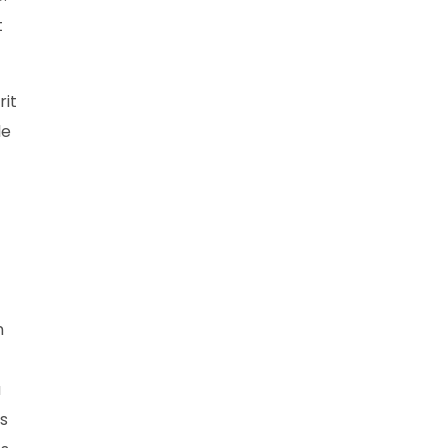
t
rit
le
n
a
s