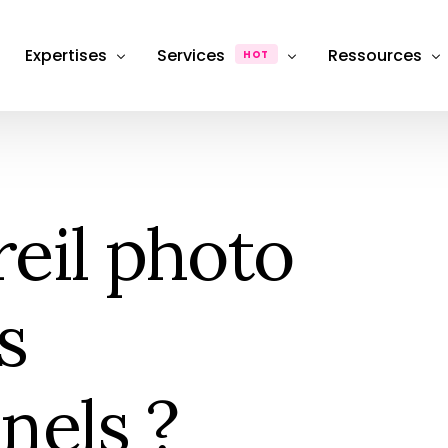
Expertises
Services
Ressources
HOT
Département Photographie Produit & Packshot
Production
Dossiers & Ana
Département SEO, Content Marketing & Publicité
FAQ
Photographie de produit
Packshot e-commerce
eil photo
Département stratégie & Consulting
Hub & Formati
Retouche & Post-production
Photographie
Product &#038; image retouching
eCommerce
Location Studio
s
Photography studio rental
Shooting photo
Photographie &#038; Studio
nels ?
Box Shooting Anniversaire
Séance Photo anniversaire à thèm