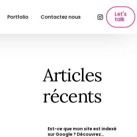
Let's
Portfolio
Contactez nous
talk
lyses
SEO, Content Marketing & Publicité
E-commerce SEO
Référencement pour les sites e-commerce
Articles
ons
Création de contenu
Création de contenu &#038; Content 
récents
Marketing.
Copywriting fiche produit
Rédaction des fiches produits qui font 
vendre.
Paid Ads & Performance Media
Maximiser vos performances : Google Ads, 
Est-ce que mon site est indexé
Facebook Ads &#038; Instagram.
e
sur Google ? Découvrez