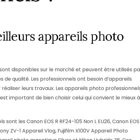
Box Shooting Graduation Par
Séance photo Remise de Diplôme
Box Shooting Maman & Moi
Séance Photo à Thème Fête Des 
eilleurs appareils photo
Mères
ont disponibles sur le marché et peuvent être utilisés pa
 de qualité. Les professionnels ont besoin d’appareils
r réaliser leurs travaux. Les appareils photo professionnel
st important de bien choisir celui qui convient le mieux à
els sont les Canon EOS R RF24-105 Non L EU26, Canon EOS
ny ZV-1 Appareil Vlog, Fujifilm X100V Appareil Photo