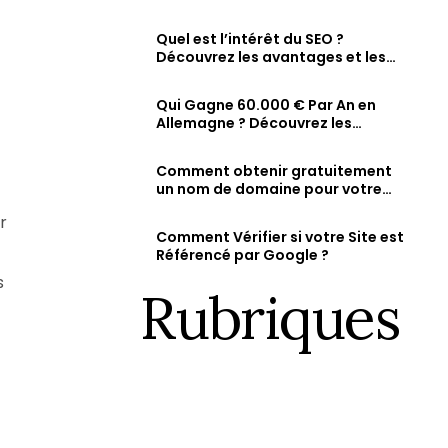
comment vérifier et augmenter
Fiche d’établissement Google & Maps
ty
sa visibilité en ligne
Soyez visible sur Google, Attirez des clients 
Quel est l’intérêt du SEO ?
dans la recherche et sur Maps.
Découvrez les avantages et les
résultats attendus d’une
stratégie SEO bien optimisée
Qui Gagne 60.000 € Par An en
Allemagne ? Découvrez les
métiers les mieux rémunérés et
les salaires des jeunes diplômés.
Comment obtenir gratuitement
un nom de domaine pour votre
site web ?
r
Comment Vérifier si votre Site est
Référencé par Google ?
s
Rubriques