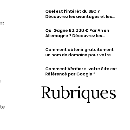
comment vérifier et augmenter
Fiche d’établissement Google & Maps
ty
sa visibilité en ligne
Soyez visible sur Google, Attirez des clients 
Quel est l’intérêt du SEO ?
dans la recherche et sur Maps.
Découvrez les avantages et les
résultats attendus d’une
nt
stratégie SEO bien optimisée
Qui Gagne 60.000 € Par An en
Allemagne ? Découvrez les
métiers les mieux rémunérés et
les salaires des jeunes diplômés.
Comment obtenir gratuitement
un nom de domaine pour votre
site web ?
Comment Vérifier si votre Site est
Référencé par Google ?
e
Rubriques
rte