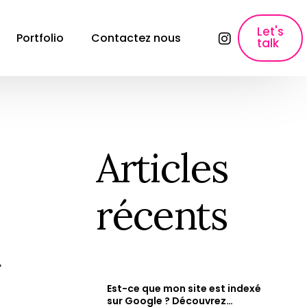
Let's
Portfolio
Contactez nous
talk
lyses
SEO, Content Marketing & Publicité
E-commerce SEO
Référencement pour les sites e-commerce
Articles
ons
Création de contenu
Création de contenu &#038; Content 
récents
Marketing.
Copywriting fiche produit
Rédaction des fiches produits qui font 
vendre.
r
Paid Ads & Performance Media
Maximiser vos performances : Google Ads, 
Est-ce que mon site est indexé
Facebook Ads &#038; Instagram.
e
sur Google ? Découvrez