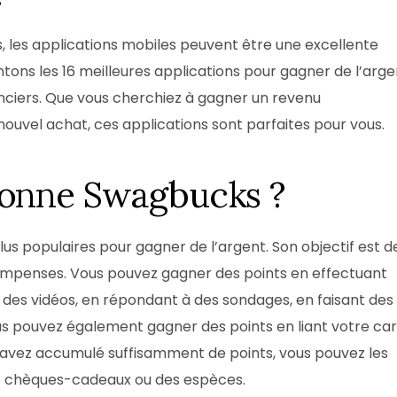
Box Shooting Graduation Par
Séance photo Remise de Diplôme
 les applications mobiles peuvent être une excellente
Box Shooting Maman & Moi
ntons les 16 meilleures applications pour gagner de l’arge
Séance Photo à Thème Fête Des 
nanciers. Que vous cherchiez à gagner un revenu
Mères
uvel achat, ces applications sont parfaites pour vous.
ionne Swagbucks ?
lus populaires pour gagner de l’argent. Son objectif est d
compenses. Vous pouvez gagner des points en effectuant
 des vidéos, en répondant à des sondages, en faisant des
ous pouvez également gagner des points en liant votre ca
us avez accumulé suffisamment de points, vous pouvez les
s chèques-cadeaux ou des espèces.