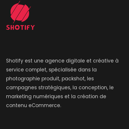
Shotify est une agence digitale et créative à
service complet, spécialisée dans la
photographie produit, packshot, les
campagnes stratégiques, la conception, le
marketing numériques et la création de
contenu eCommerce.