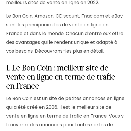
meilleurs sites de vente en ligne en 2022.
Le Bon Coin, Amazon, CDiscount, Fnac.com et eBay
sont les principaux sites de vente en ligne en
France et dans le monde. Chacun d’entre eux offre
des avantages qui le rendent unique et adapté à
vos besoins. Découvrons-les plus en détail.
1. Le Bon Coin : meilleur site de
vente en ligne en terme de trafic
en France
Le Bon Coin est un site de petites annonces en ligne
qui a été créé en 2006. Il est le meilleur site de
vente en ligne en terme de trafic en France. Vous y
trouverez des annonces pour toutes sortes de