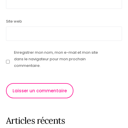
Site web
Enregistrer mon nom, mon e-mail et mon site
dans le navigateur pour mon prochain
commentaire.
Articles récents