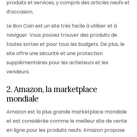
produits et services, y compris des articles neufs et
d’occasion.
Le Bon Coin est un site très facile à utiliser et à
naviguer. Vous pouvez trouver des produits de
toutes sortes et pour tous les budgets. De plus, le
site offre une sécurité et une protection
supplémentaires pour les acheteurs et les
vendeurs.
2. Amazon, la marketplace
mondiale
Amazon est la plus grande marketplace mondiale
et est considérée comme le meilleur site de vente
en ligne pour les produits neufs. Amazon propose