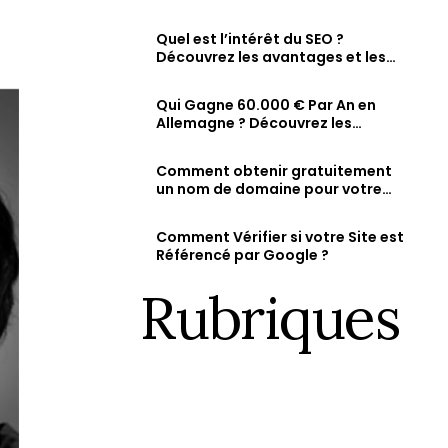
comment vérifier et augmenter
Fiche d’établissement Google & Maps
ty
sa visibilité en ligne
Soyez visible sur Google, Attirez des clients 
Quel est l’intérêt du SEO ?
dans la recherche et sur Maps.
Découvrez les avantages et les
résultats attendus d’une
stratégie SEO bien optimisée
Qui Gagne 60.000 € Par An en
Allemagne ? Découvrez les
métiers les mieux rémunérés et
les salaires des jeunes diplômés.
Comment obtenir gratuitement
un nom de domaine pour votre
site web ?
Comment Vérifier si votre Site est
Référencé par Google ?
Rubriques