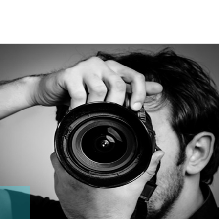
Box Shooting Graduation Par
Séance photo Remise de Diplôme
Box Shooting Maman & Moi
Séance Photo à Thème Fête Des 
Mères