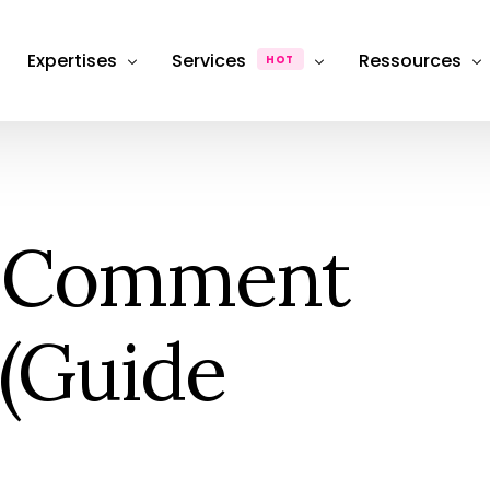
Expertises
Services
Ressources
HOT
Département Photographie Produit & Packshot
Production
Dossiers & Ana
Département SEO, Content Marketing & Publicité
FAQ
Photographie de produit
Packshot e-commerce
: Comment
Département stratégie & Consulting
Hub & Formati
Retouche & Post-production
Photographie
Product &#038; image retouching
eCommerce
Location Studio
 (Guide
Photography studio rental
Shooting photo
Photographie &#038; Studio
Box Shooting Anniversaire
Séance Photo anniversaire à thèm