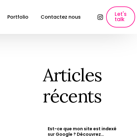
Let's
Portfolio
Contactez nous
talk
lyses
SEO, Content Marketing & Publicité
E-commerce SEO
Référencement pour les sites e-commerce
Articles
ons
Création de contenu
Création de contenu &#038; Content 
récents
Marketing.
Copywriting fiche produit
Rédaction des fiches produits qui font 
vendre.
Paid Ads & Performance Media
Maximiser vos performances : Google Ads, 
Est-ce que mon site est indexé
Facebook Ads &#038; Instagram.
e
sur Google ? Découvrez